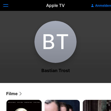
Apple TV
Anmelden
B‌T
Bastian Trost
Filme
Das
Werk
Baader
Leben
ohne
der
Autor