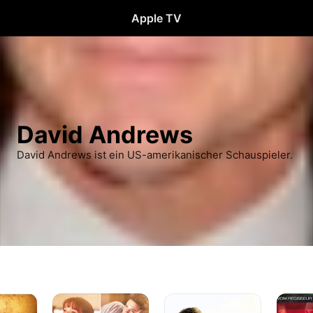
Apple TV
David Andrews
David Andrews ist ein US-amerikanischer Schauspieler.
Nur
Das
Fair
mit
Leuchten
Game