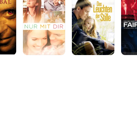
dir
der
Stille