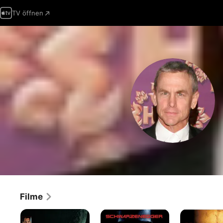
TV öffnen
Filme
Apollo
Terminator
Hannibal
13
3