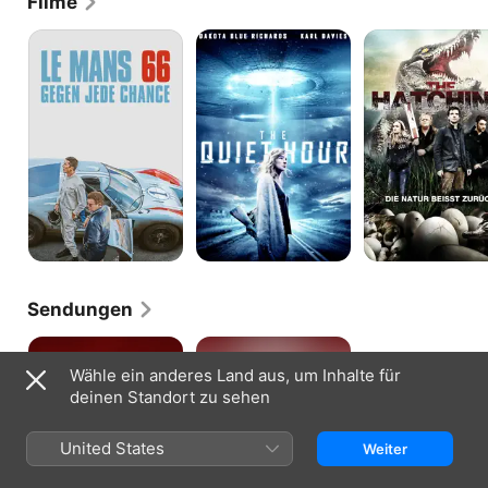
Filme
Le
The
The
Mans
Quiet
Hatching
66
Hour
-
-
Die
Gegen
Natur
jede
beißt
Chance
zurück
Sendungen
This
The
City
First
Wähle ein anderes Land aus, um Inhalte für
Is
Team
deinen Standort zu sehen
Ours
United States
Weiter