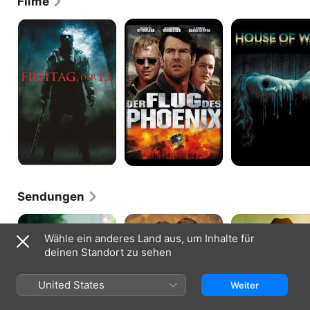
Filme
Freitag,
Der
House
der
Flug
of
13
des
Wax
Phoenix
Sendungen
Gilmore
Supernatural
Walker
Girls
Wähle ein anderes Land aus, um Inhalte für
deinen Standort zu sehen
United States
Weiter