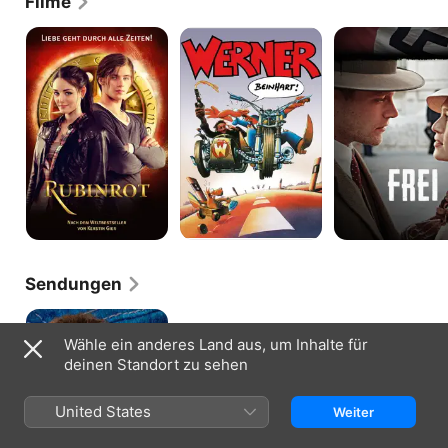
Filme
Rubinrot
Werner
Frei
-
Beinhart!
Sendungen
Levi
Strauss
Wähle ein anderes Land aus, um Inhalte für
und
deinen Standort zu sehen
der
Stoff
der
United States
Weiter
Träume