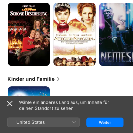
Schöne
Spieglein
Nemesis
Bescherung
Spieglein
-
Die
wirklich
wahre
Geschichte
von
Schneewittchen
Kinder und Familie
Saving
Santa
–
Wähle ein anderes Land aus, um Inhalte für
Ein
deinen Standort zu sehen
Elf
rettet
Weihnachten
United States
Weiter