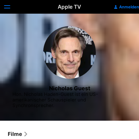
Apple TV
Anmelden
Nicholas Guest
Hon. Nicholas Haden-Guest ist ein US-
amerikanischer Schauspieler und 
Synchronsprecher.
Filme