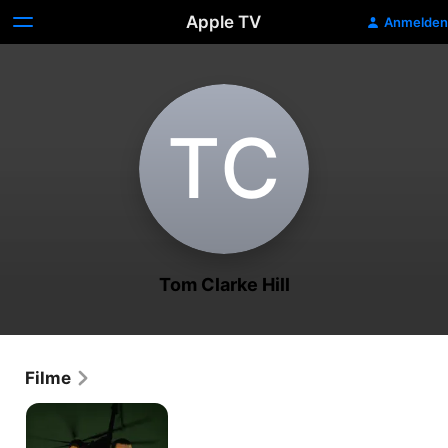
Apple TV
Anmelden
T‌C
Tom Clarke Hill
Filme
Die
Entriegelung