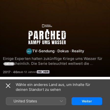
Parched
-
Kampf
TV‑Sendung
·
Dokus
·
Reality
Einige Experten halten zukünftige Kriege ums Wasser für 
ums
wahrscheinlich. Die Serie beleuchtet weltweit die 
MEHR
gegenwärtige Lage in investigativer Manier.
2017
·
46m
Wasser
Wähle ein anderes Land aus, um Inhalte für
Staffel 1
deinen Standort zu sehen
United States
Weiter
FOLGE 1
FOLGE 2