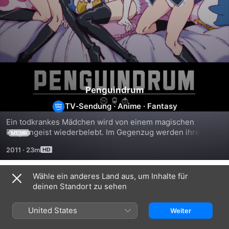
Penguindrum
TV‑Sendung
·
Anime
·
Fantasy
Ein todkrankes Mädchen wird von einem magischen 
Pinguingeist wiederbelebt. Im Gegenzug werden ihre 
MEHR
Brüder auf die Suche nach dem geheimnisvollen 
2011
·
23m
"Pinguindrum" geschickt.
Wähle ein anderes Land aus, um Inhalte für
Staffel 1
deinen Standort zu sehen
United States
Weiter
FOLGE 1
FOLGE 2