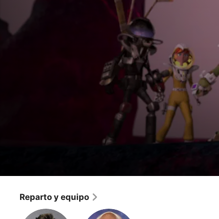
Las Tortugas Ninja
El fuego eterno
Reparto y equipo
Para toda la familia
·
Animación