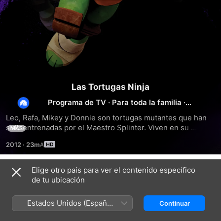
Las Tortugas Ninja
Programa de TV
·
Para toda la familia
·
Animación
Leo, Rafa, Mikey y Donnie son tortugas mutantes que han 
sido entrenadas por el Maestro Splinter. Viven en su 
MÁS
guarida de las alcantarillas y emergen para luchar contra los 
2012
·
23m
villanos.
Elige otro país para ver el contenido específico
Temporada 1
de tu ubicación
Estados Unidos (Español
Continuar
México)
EPISODIO 1
EPISODIO 2