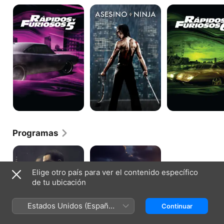
Rápidos
Asesino
Rápidos
y
Ninja
y
furiosos:
furiosos
5in
6
control
Programas
Power
Obi-
Wan
Kenobi
Elige otro país para ver el contenido específico
de tu ubicación
Estados Unidos (Español
Continuar
México)