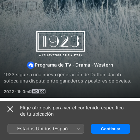
1923
Programa de TV
·
Drama
·
Western
1923 sigue a una nueva generación de Dutton. Jacob 
sofoca una disputa entre ganaderos y pastores de ovejas.
2022
·
1h 0m
Elige otro país para ver el contenido específico
Temporada 1
de tu ubicación
Estados Unidos (Español
Continuar
México)
EPISODIO 1
EPISODIO 2