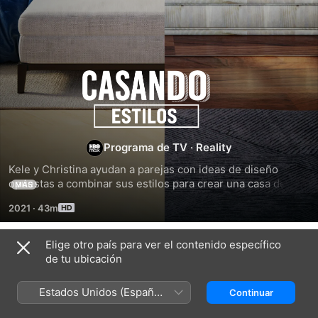
Casando
Estilos
Programa de TV
·
Reality
Kele y Christina ayudan a parejas con ideas de diseño 
opuestas a combinar sus estilos para crear una casa de 
MÁS
ensueño única que todos puedan amar.
2021
·
43m
Elige otro país para ver el contenido específico
Temporada 1
de tu ubicación
Estados Unidos (Español
Continuar
México)
EPISODIO 5
EPISODIO 7