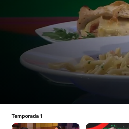
MasterChef Paraguay
Temporada 1
Programa de TV
·
De interés especial
MasterChef Paraguay es un programa de televisión 