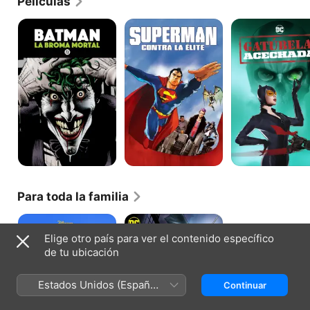
Películas
productor de hip-hop.
Batman:
Superman
Gatúbela:
La
Contra
Acechada
Broma
La
Mortal
Élite
Para toda la familia
La
Batman
Guardia
y
Elige otro país para ver el contenido específico
del
Las
de tu ubicación
León
Tortugas
Ninja
Estados Unidos (Español
Continuar
México)