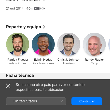
21 oct 2014
·
40m
Reparto y equipo
Patrick Flueger
Edwin Hodge
Chris J. Johnson
Randy Flagler
Adam Ruzek
Rick Newhouse
Harrison
Capp
Ficha técnica
Estreno
Selecciona otro país para ver contenido
2014
específico para tu ubicación
Duración
40 min
United States
Continuar
Clasificación