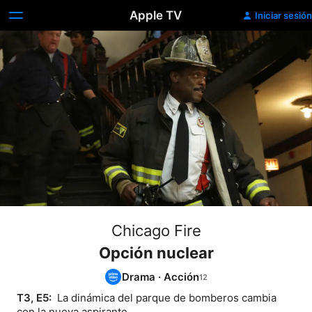
Apple TV
Iniciar sesión
Chicago Fire
Opción nuclear
Drama
·
Acción
T3, E5: 
 La dinámica del parque de bomberos cambia 
con la nueva aspirante.