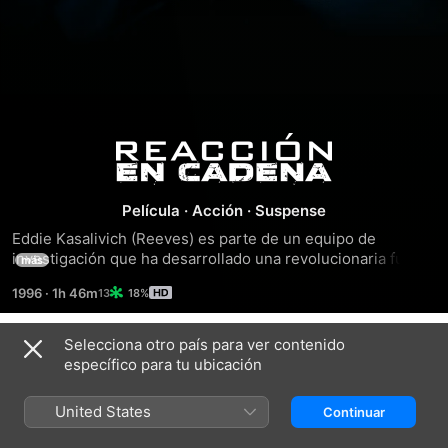
Reacción
en
Película
·
Acción
·
Suspense
Eddie Kasalivich (Reeves) es parte de un equipo de 
Cadena
investigación que ha desarrollado una revolucionaria fuente 
más
de energía. Justo antes de haber alcanzado sus objetivos, 
1996
·
1h 46m
18%
su trabajo es destruído y el jefe de su equipo asesinado. 
Acusado como principal sospechoso, Eddie rápidaments e 
pone en contacto con el único que puede ayudarle: un 
Selecciona otro país para ver contenido
Tráileres
poderoso burócrata (Morgan Freeman) que no parece estar 
específico para tu ubicación
de su parte.
United States
Continuar