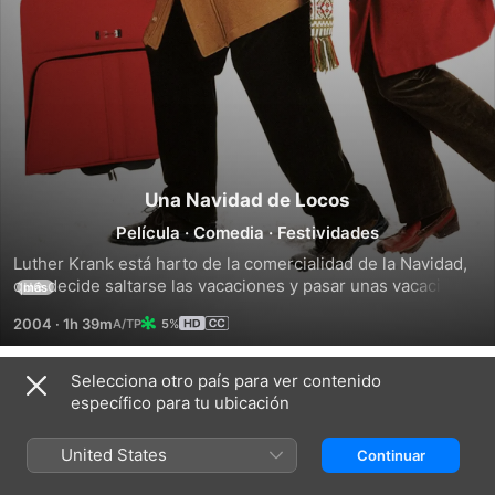
Una Navidad de Locos
Película
·
Comedia
·
Festividades
Luther Krank está harto de la comercialidad de la Navidad, 
que decide saltarse las vacaciones y pasar unas vacaciones 
más
con su esposa en su lugar. Pero cuando su hija decide a 
2004
·
1h 39m
5%
última hora de volver a casa, debe reunir una celebración 
navideña.
Selecciona otro país para ver contenido
Tráileres
específico para tu ubicación
United States
Continuar