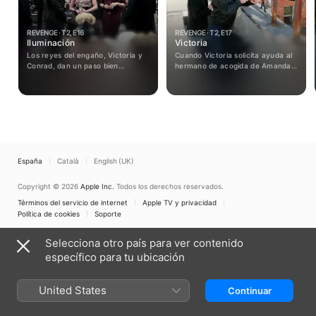
REVENGE · T2, E16
REVENGE · T2, E17
Iluminación
Victoria
Los reyes del engaño, Victoria y
Cuando Victoria solicita ayuda al
Conrad, dan un paso bien
hermano de acogida de Amanda
calculado, creando una fundación
para su fundación benéfica, Emily
benéfica a nombre de la difunta
busca la oportunidad de
Amanda Clarke. Pero no saben
recuperar parte de su pasado
que Jack no se traga el cuento, y
ajustando cuentas con alguien
que él también planea algo.
que tuvo algo que ver con que
Mientras tanto, el pasado de
haya llegado al punto donde está.
Emily vuelve a encontrarla.
España
Català
English (UK)
Copyright © 2026
Apple Inc.
Todos los derechos reservados.
Términos del servicio de internet
Apple TV y privacidad
Política de cookies
Soporte
Selecciona otro país para ver contenido
específico para tu ubicación
United States
Continuar