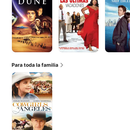
vacaciones
Preaviso
Para toda la familia
Cowgirls
y
ángeles