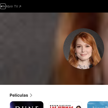
Abrir TV
Películas
Dune
Las
Amor
últimas
con