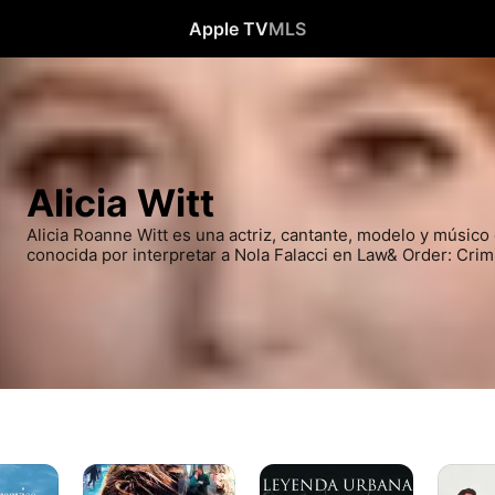
Apple TV
MLS
Alicia Witt
Alicia Roanne Witt es una actriz, cantante, modelo y músico
conocida por interpretar a Nola Falacci en Law& Order: Crimi
Vanilla
Leyenda
Four
Sky
urbana
Rooms