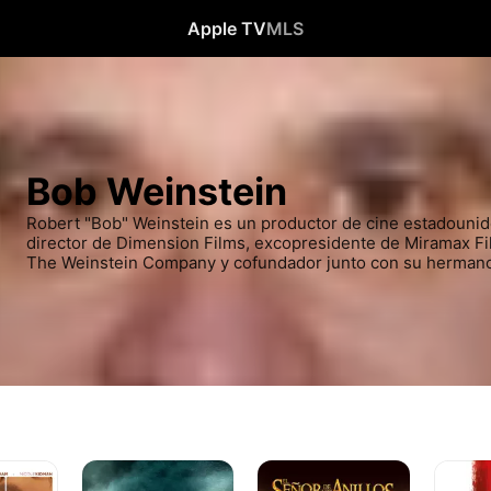
Apple TV
MLS
Bob Weinstein
Robert "Bob" Weinstein es un productor de cine estadounide
director de Dimension Films, excopresidente de Miramax Fil
The Weinstein Company y cofundador junto con su hermano
El
El
Maldito
señor
señor
bastard