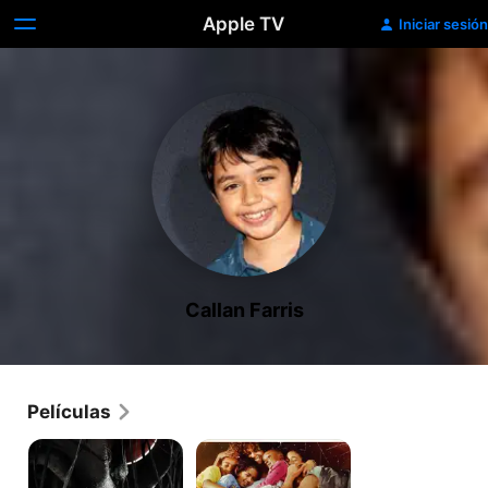
Apple TV
Iniciar sesión
Callan Farris
Películas
GRIMCUTTY
Kings