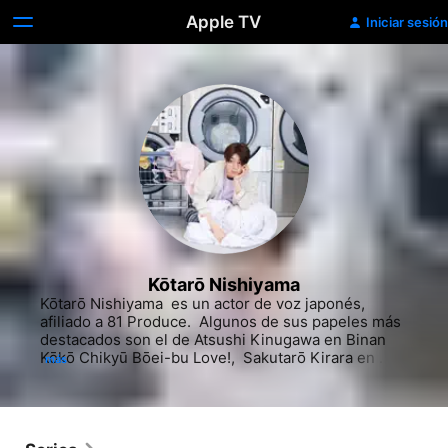
Apple TV
Iniciar sesión
Kōtarō Nishiyama
Kōtarō Nishiyama ​ es un actor de voz japonés, 
afiliado a 81 Produce. ​ Algunos de sus papeles más 
destacados son el de Atsushi Kinugawa en Binan 
Kōkō Chikyū Bōei-bu Love!, ​ Sakutarō Kirara en 
más
Jewelpet: Magical Change, ​ Minami Natsume en 
Idolish7, Kazunori Uesugi en Tantei Team KZ Jiken 
Note, ​ Yoshiharu Hisomu en Kiznaiver y Ryūichi 
Kashima en Gakuen Babysitters.