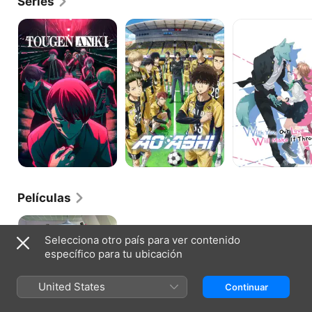
Series
TOUGEN
Aoashi
With
ANKI
You,
Our
Love
Will
Make
It
Through
Películas
Cute
High
Selecciona otro país para ver contenido
Earth
específico para tu ubicación
Defense
Club
LOVE!
United States
Continuar
LOVE!
LOVE!
OVA