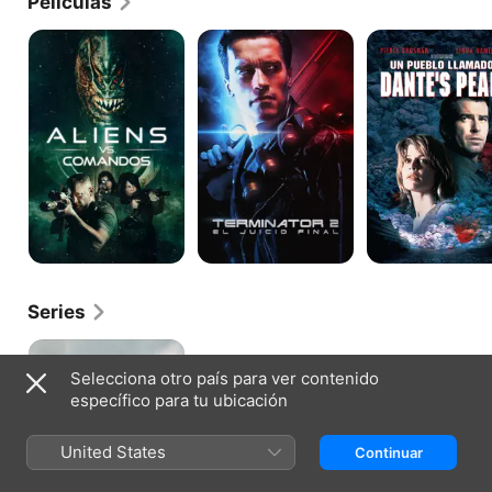
Películas
Aliens
Terminator
Un
vs.
2:
pueblo
Comandos
El
llamado
Juicio
Dante's
Final
Peak
Series
Alistair
MacLean's
Selecciona otro país para ver contenido
Air
específico para tu ubicación
Force
One
Is
United States
Continuar
Down