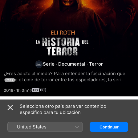
AMC
Visionaries:
Eli
Serie
·
Documental
·
Terror
¿Eres adicto al miedo? Para entender la fascinación que 
Roth
ejerce el cine de terror entre los espectadores, la serie 
más
documental 'AMC Visionaries: Eli Roth - La historia del 
2018
·
1h 0m
terror', reconstruye su historia con el testimonio de los más 
–
grandes exponentes del género. A lo largo de 7 episodios, 
Eli Roth, director de 'Cabin Fever' y 'Hostel', entrevista a 
Selecciona otro país para ver contenido
La
Temporada 3
icónicos cineastas, actores, escritores, magos de
específico para tu ubicación
historia
United States
Continuar
EPISODIO 5
EPISODIO 6