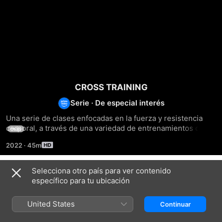
CROSS TRAINING
Serie
·
De especial interés
Una serie de clases enfocadas en la fuerza y resistencia 
corporal, a través de una variedad de entrenamientos de 
más
alta intensidad. Tendremos como objetivo mejorar la 
2022
·
45m
condición física y el rendimiento deportivo.
Selecciona otro país para ver contenido
Temporada 101
específico para tu ubicación
United States
Continuar
EPISODIO 1
EPISODIO 2