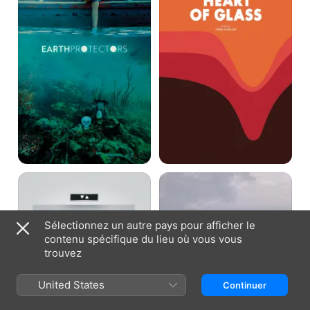
Les
972
humains
Breakdowns
et
les
autres
Sélectionnez un autre pays pour afficher le
animaux
contenu spécifique du lieu où vous vous
trouvez
United States
Continuer