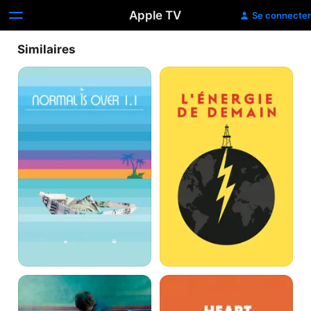
Apple TV
Se connecter
Similaires
Normal
L'énergie
Is
de
Over
demain
1.1
Earth
Cœur
Protectors
de
verre