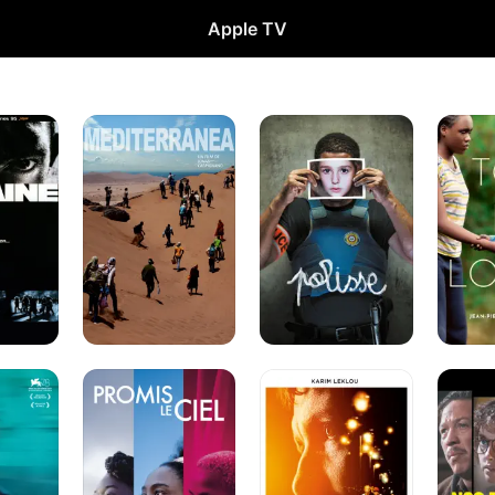
Apple TV
Mediterranea
Polisse
Tori
et
Lokita
Promis
Goutte
Nos
le
d'or
frangins
ciel