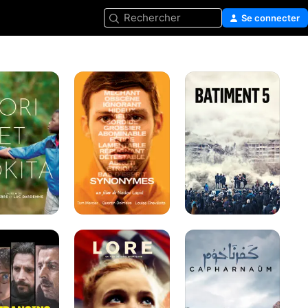
Rechercher
Se connecter
Synonymes
Bâtiment
5
Lore
Capharnaüm