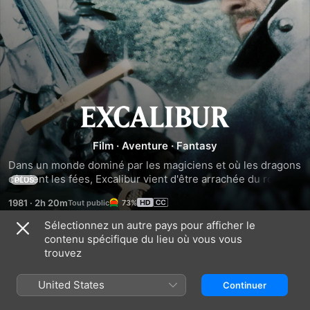
Excalibur
Film
·
Aventure
·
Fantasy
Dans un monde dominé par les magiciens et où les dragons 
côtoient les fées, Excalibur vient d'être arrachée du roc par 
PLUS
le jeune Arthur, qui accède ainsi à la souveraineté. Autour 
1981
·
2h 20m
73%
du nouveau roi, les Chevaliers de la Table Ronde se lancent 
dans une terrible épopée, la quête du Graal ...
Sélectionnez un autre pays pour afficher le
contenu spécifique du lieu où vous vous
Bandes-annonces
trouvez
United States
Continuer