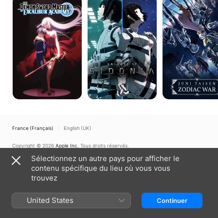
Demon
of
Taisen
Sword
Sidonia
-
Master
Zodiac
of
War
Excalibur
Academy
France (Français)
English (UK)
Copyright © 2026
Apple Inc.
Tous droits réservés.
Sélectionnez un autre pays pour afficher le
Conditions générales des services Internet
Apple TV et Confidentialité
Politique en matière de cookies
Assistance
contenu spécifique du lieu où vous vous
trouvez
United States
Continuer