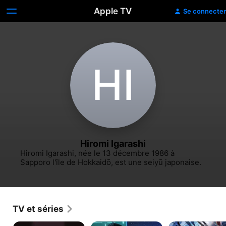
Apple TV
Se connecter
H‌I
Hiromi Igarashi
Hiromi Igarashi, née le 13 décembre 1986 à 
Sapporo l'île de Hokkaidō, est une seiyū japonaise.
TV et séries
The
Knights
Jûni