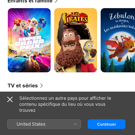
Enfants et famille
Super
Les
Zébulon
Grand
Pirates!
le
Prix
Bons
dragon
À
et
Rien,
les
Mauvais
médecins
En
volants
Tout
TV et séries
Le
Sélectionnez un autre pays pour afficher le
Seigneur
contenu spécifique du lieu où vous vous
des
trouvez
Anneaux:
Les
Anneaux
United States
Continuer
de
Pouvoir