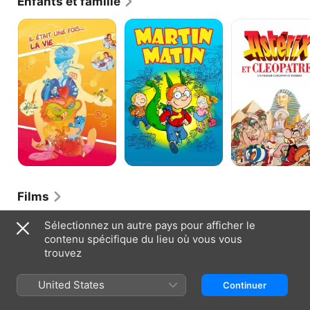
Enfants et famille
Il
Martin
Astérix
était
Matin
et
une
Cléopâtre
fois...
la
vie
Films
Papy
Le
L'Eté
Sélectionnez un autre pays pour afficher le
fait
grand
meurtrier
contenu spécifique du lieu où vous vous
de
bazar
trouvez
la
résistance
United States
Continuer