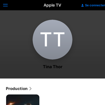
Apple TV
Se connecter
T‌T
Tina Thor
Production
Beacon
23