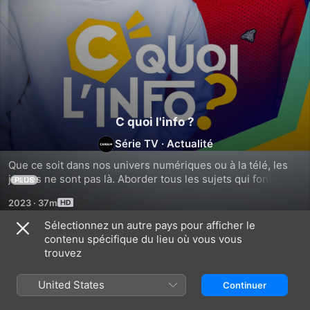
C quoi l'info ?
Série TV
·
Actualité
Que ce soit dans nos univers numériques ou à la télé, les 
jeunes ne sont pas là. Aborder tous les sujets qui font 
PLUS
l'actualité, en se mettant à la hauteur des 12-18 ans : telle 
2023
·
37m
est l'ambition de cette émission.
Sélectionnez un autre pays pour afficher le
contenu spécifique du lieu où vous vous
Saison 2023
trouvez
United States
Continuer
ÉPISODE 29
ÉPISODE 9