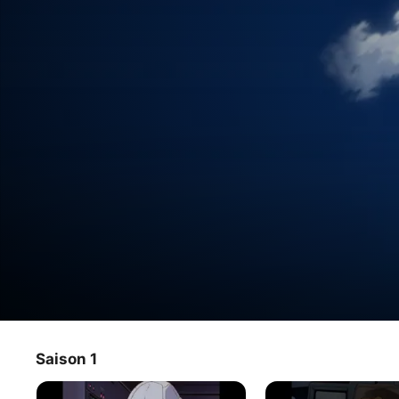
Mobile Suit Gundam Wing
Saison 1
Série TV
·
Anime
·
Science-fiction
À l'époque des colonies spatiales, l'Alliance règne sans 