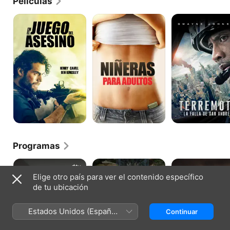
Películas
En
Niñeras
Terremoto:
el
para
La
juego
adultos
falla
del
de
asesino
San
Andrés
Programas
Carpool
The
Las
Karaoke:
White
brujas
Elige otro país para ver el contenido específico
la
Lotus
de
de tu ubicación
serie
Mayfair
de
Anne
Estados Unidos (Español
Continuar
Rice
México)