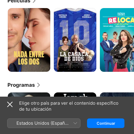
Películas
Nada
La
Re-
Entre
casaca
Loca
los
de
Dos
Dios
Programas
Santa
Lynch
Iosi,
Evita
El
Elige otro país para ver el contenido específico
Espía
de tu ubicación
Arrepentido
Estados Unidos (Español
Continuar
México)