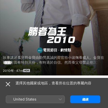
勝
者
電視節目
·
劇情類
為
故事講述孤兒符金寶由勤勞真誠的荷官符小波撫養成人。金寶在
賭博方面有特別天份，有時過於自信。然而養父母禁止他沉迷賭
更多
王
博。他在婚禮前夕付出代價，輸掉一切給一個大騙子，包括他的
2010年
·
47m
未婚妻童花順。他得到拍檔尖頭和袁菲的支持，要奪回失去的一
2010
切，努力對抗強大敵人，包括賭場大亨的繼承人傑克。
選擇其他國家或地區，查看所在位置的專屬內容
第 1 季
United States
繼續
第 1 集
第 2 集