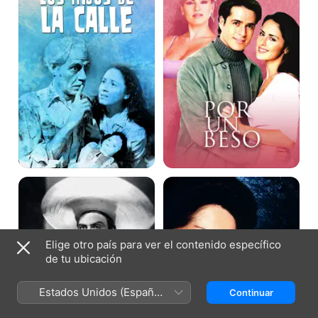
la
Calle
Flor
Cuna
Silvestre
de
Lobos
Elige otro país para ver el contenido específico
de tu ubicación
Estados Unidos (Español
Continuar
México)