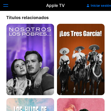
Apple TV
Iniciar sesión
Títulos relacionados
Nosotros
¡Los
los
tres
Pobres…
García!
Los
Por
Hijos
Un
de
Beso