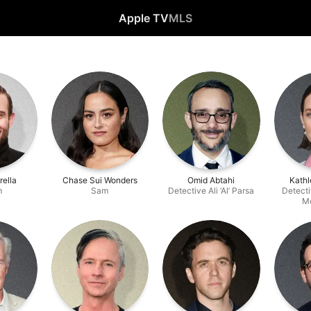
Apple TV
MLS
rella
Chase Sui Wonders
Omid Abtahi
Kath
m
Sam
Detective Ali ‘Al’ Parsa
Detecti
M