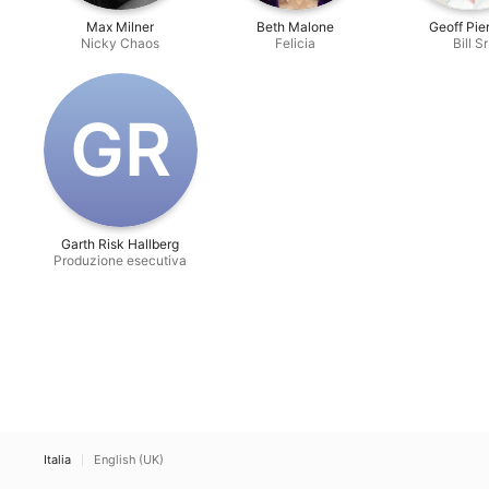
Max Milner
Beth Malone
Geoff Pie
Nicky Chaos
Felicia
Bill Sr
G‌R
Garth Risk Hallberg
Produzione esecutiva
Italia
English (UK)