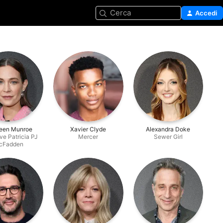
Cerca
Accedi
leen Munroe
Xavier Clyde
Alexandra Doke
ve Patricia PJ
Mercer
Sewer Girl
cFadden