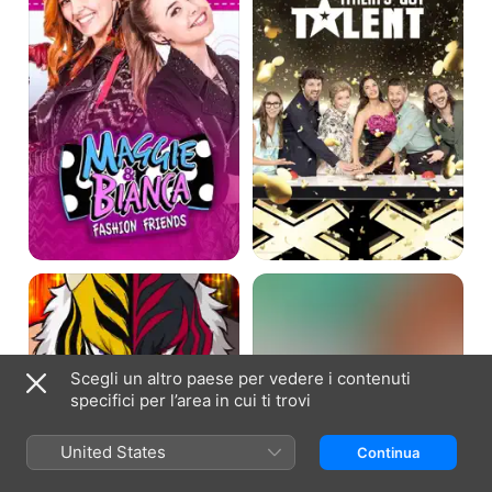
Tiger
La
Mask
leggenda
W
di
Hilary
Scegli un altro paese per vedere i contenuti
specifici per l’area in cui ti trovi
United States
Continua