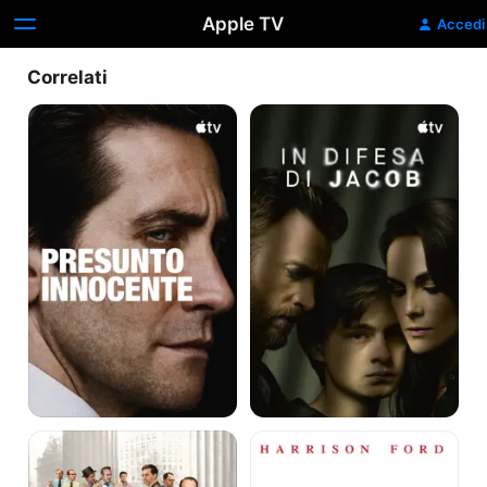
Apple TV
Accedi
Correlati
Presunto
In
innocente
difesa
di
Jacob
La
Presunto
parola
Innocente
ai