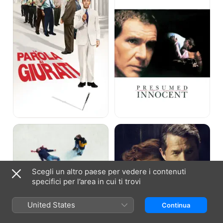
giurati
Anatomia
The
di
Undoing
una
-
caduta
Le
verità
non
Scegli un altro paese per vedere i contenuti
dette
specifici per l’area in cui ti trovi
United States
Continua