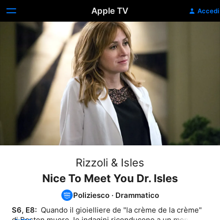
Apple TV
Accedi
Rizzoli & Isles
Nice To Meet You Dr. Isles
Poliziesco
·
Drammatico
S6, E8: 
 Quando il gioielliere de "la crème de la crème" 
di Boston muore, le indagini riconducono a un membro 