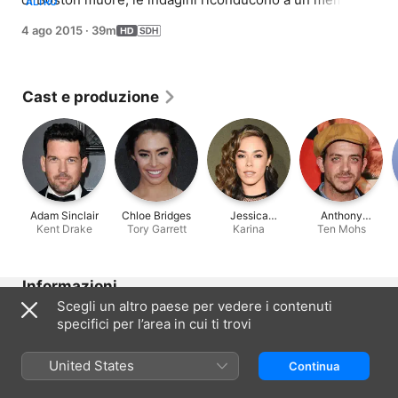
ALTRO
della famiglia Isles... che conduce a sua volta a un 
4 ago 2015
·
39m
segreto che Maura ha mantenuto quasi per una vita 
intera.
Cast e produzione
Adam Sinclair
Chloe Bridges
Jessica
Anthony
Kent Drake
Tory Garrett
Camacho
Karina
Bonaventura
Ten Mohs
Informazioni
Scegli un altro paese per vedere i contenuti
Data di uscita
specifici per l’area in cui ti trovi
2015
Durata
United States
Continua
39 min