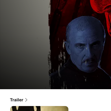
5
Trailer
Film
·
Poliziesco
·
Drammatico
è
Peppino Lo Cicero, guappo e sicario in pensione, torna in 