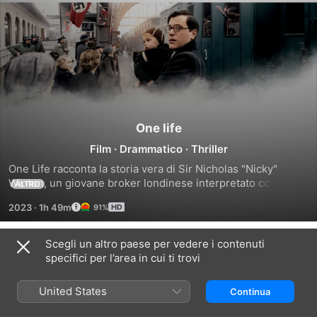
One life
Film
·
Drammatico
·
Thriller
One Life racconta la storia vera di Sir Nicholas "Nicky" 
Winton, un giovane broker londinese interpretato con 
ALTRO
maestria da Anthony Hopkins, che nei mesi precedenti lo 
2023
·
1h 49m
91%
scoppio della Seconda Guerra Mondiale salvò 669 bambini 
profughi da morte certa. Cinquant'anni dopo, nel 1988, 
Nicky vive ancora nel ricordo della triste sorte di quei 
Scegli un altro paese per vedere i contenuti
Trailer
bambini che non ha potuto portare in salvo in Inghilterra, 
specifici per l’area in cui ti trovi
incolpandosi sempre di non essere stato in grado di aver 
fatto di più. Ma il destino gli riserva un incontro inaspettato.
United States
Continua