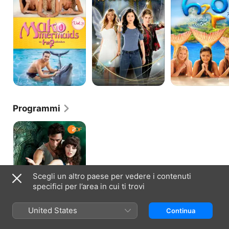
magia
add
Water
Film
3
Programmi
The
Elephant
Princess
Scegli un altro paese per vedere i contenuti
specifici per l’area in cui ti trovi
United States
Continua