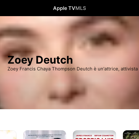
Apple TV
MLS
Zoey Deutch
Zoey Francis Chaya Thompson Deutch è un'attrice, attivista 
Prima
Proprio
Beautifu
di
Lui?
Creatur