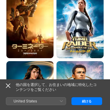
ネ
ム
ー
レ
タ
イ
ー：
ダ
ニ
ー
ュ
2
ー・
フ
ェ
イ
ト
ワ
ア
ン
ン
ダ
チ
ー
ャ
ウ
ー
ー
テ
他の国を選択して、お住まいの地域に特化したコ
マ
ッ
ンテンツをご覧ください
ン
ド
United States
続ける