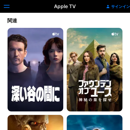
Apple TV
サインイン
関連
深
フ
い
ァ
谷
ウ
の
ン
間
テ
に
ン・
オ
ブ・
ユ
ー
ス
神
秘
の
泉
を
探
せ
タ
ト
ー
ゥ
ミ
ー