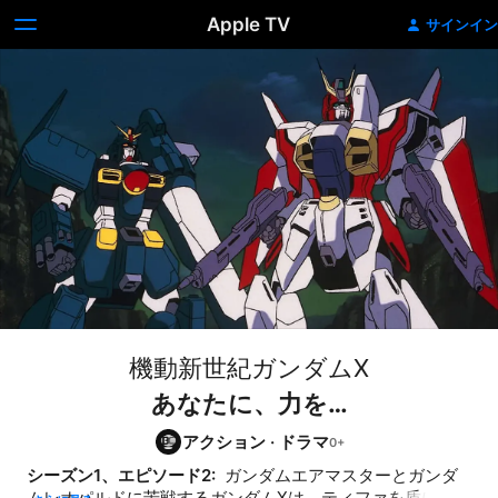
Apple TV
サインイン
機動新世紀ガンダムX
あなたに、力を…
アクション
·
ドラマ
シーズン1、エピソード2: 
 ガンダムエアマスターとガンダ
ムレオパルドに苦戦するガンダムXは、ティファを盾にして