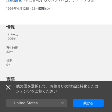
さらに見る
逃亡に成功。その頃、ガンダムXの登場を察知した情報屋
1996年4月12日
·
23m
は、あらゆるバルチャーにその情報を売りつけ、ガンダムX
が高く売れることを触れ回っていた。そのため、穏やかな
夜を過ごしていたガロードはモビルスーツに取り囲まれ
て…。
情報
リリース
1996年
再生時間
23分
指定
0+
言語
他の国を選択して、お住まいの地域に特化したコ
オリジナル音源
ンテンツをご覧ください
日本語
字幕
United States
続ける
日本語（日本） (SDH)